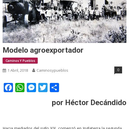
Modelo agroexportador
Caminos Y Pueblos
0
1 Abril, 2018
Caminosypueblos
Facebook
WhatsApp
Messenger
Twitter
Share
por Héctor Decándido
Hacia mediados del siglo XIX, comenzó en Inglaterra la segunda