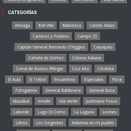
CATEGORÍAS
Arteaga
Bell Ville
Biblioteca
Camilo Aldao
Caminos y Pueblos
Campo 25
Capitán General Bernardo O’Higgins
Cayuqueo
Cañada de Gómez
Colonia Italiana
Corral de Bustos-Ifflinger
Cruz Alta
Córdoba
El Aula
El Trébol
Encuentros
Especiales
Flora
Fotogalería
General Baldissera
General Roca
Idiazábal
Inriville
Isla Verde
Justiniano Posse
Laborde
Lago Di Como
La Laguna
Leones
Libros
Los Surgentes
Malvinas en mi pueblo