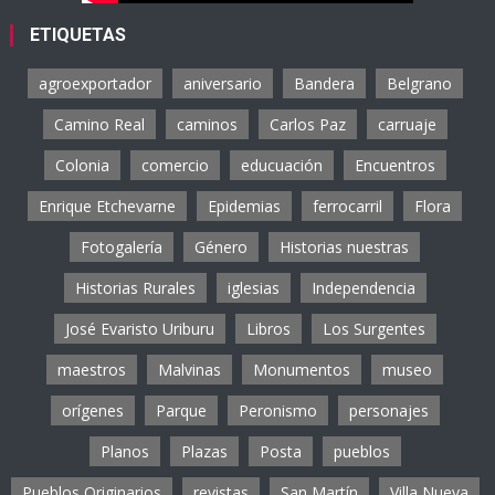
ETIQUETAS
agroexportador
aniversario
Bandera
Belgrano
Camino Real
caminos
Carlos Paz
carruaje
Colonia
comercio
educuación
Encuentros
Enrique Etchevarne
Epidemias
ferrocarril
Flora
Fotogalería
Género
Historias nuestras
Historias Rurales
iglesias
Independencia
José Evaristo Uriburu
Libros
Los Surgentes
maestros
Malvinas
Monumentos
museo
orígenes
Parque
Peronismo
personajes
Planos
Plazas
Posta
pueblos
Pueblos Originarios
revistas
San Martín
Villa Nueva