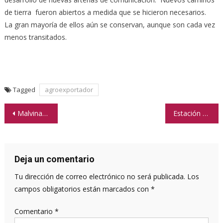
de tierra fueron abiertos a medida que se hicieron necesarios.
La gran mayoría de ellos aún se conservan, aunque son cada vez
menos transitados.
Tagged
agroexportador
Navegación
Malvinas: 35 años del conflicto
Estación Cañada de Gómez, Testigo silenciosa de la ciudad
de
entradas
Deja un comentario
Tu dirección de correo electrónico no será publicada.
Los
campos obligatorios están marcados con
*
Comentario
*