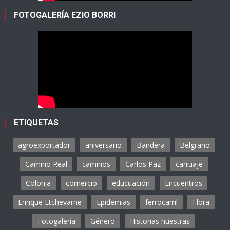
FOTOGALERÍA EZIO BORRI
ETIQUETAS
agroexportador
aniversario
Bandera
Belgrano
Camino Real
caminos
Carlos Paz
carruaje
Colonia
comercio
educuación
Encuentros
Enrique Etchevarne
Epidemias
ferrocarril
Flora
Fotogalería
Género
Historias nuestras