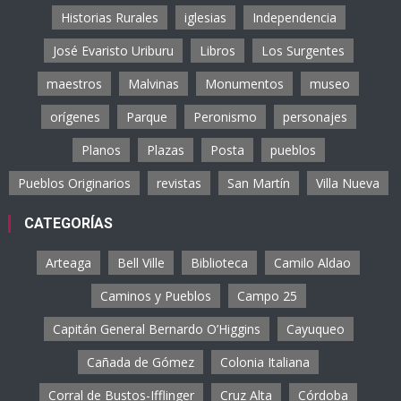
Historias Rurales
iglesias
Independencia
José Evaristo Uriburu
Libros
Los Surgentes
maestros
Malvinas
Monumentos
museo
orígenes
Parque
Peronismo
personajes
Planos
Plazas
Posta
pueblos
Pueblos Originarios
revistas
San Martín
Villa Nueva
CATEGORÍAS
Arteaga
Bell Ville
Biblioteca
Camilo Aldao
Caminos y Pueblos
Campo 25
Capitán General Bernardo O’Higgins
Cayuqueo
Cañada de Gómez
Colonia Italiana
Corral de Bustos-Ifflinger
Cruz Alta
Córdoba