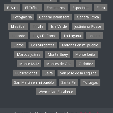
El Aula
El Trébol
Encuentros
Especiales
Flora
Fotogalería
General Baldissera
General Roca
Idiazábal
Inriville
Isla Verde
Justiniano Posse
Laborde
Lago Di Como
La Laguna
Leones
Libros
Los Surgentes
Malvinas en mi pueblo
Marcos Juárez
Monte Buey
Monte Leña
Monte Maíz
Montes de Oca
Ordóñez
Publicaciones
Saira
San José de la Esquina
San Martín en mi pueblo
Santa Fe
Tortugas
Wenceslao Escalante