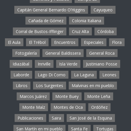
Capitán General Bernardo O’Higgins
Cayuqueo
Cañada de Gómez
Colonia Italiana
Corral de Bustos-Ifflinger
Cruz Alta
Córdoba
El Aula
El Trébol
Encuentros
Especiales
Flora
Fotogalería
General Baldissera
General Roca
Idiazábal
Inriville
Isla Verde
Justiniano Posse
Laborde
Lago Di Como
La Laguna
Leones
Libros
Los Surgentes
Malvinas en mi pueblo
Marcos Juárez
Monte Buey
Monte Leña
Monte Maíz
Montes de Oca
Ordóñez
Publicaciones
Saira
San José de la Esquina
San Martín en mi pueblo
Santa Fe
Tortugas