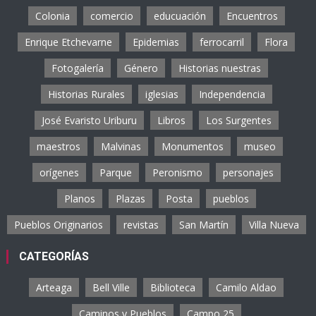
Colonia
comercio
educuación
Encuentros
Enrique Etchevarne
Epidemias
ferrocarril
Flora
Fotogalería
Género
Historias nuestras
Historias Rurales
iglesias
Independencia
José Evaristo Uriburu
Libros
Los Surgentes
maestros
Malvinas
Monumentos
museo
orígenes
Parque
Peronismo
personajes
Planos
Plazas
Posta
pueblos
Pueblos Originarios
revistas
San Martín
Villa Nueva
CATEGORÍAS
Arteaga
Bell Ville
Biblioteca
Camilo Aldao
Caminos y Pueblos
Campo 25