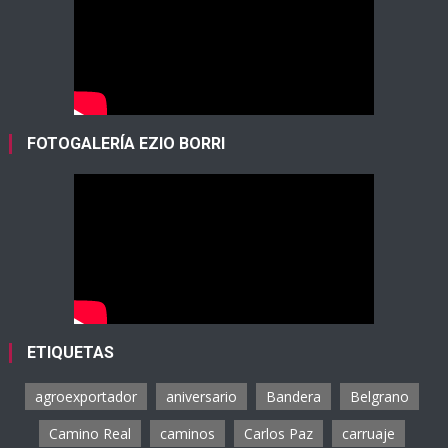
FOTOGALERÍA EZIO BORRI
ETIQUETAS
agroexportador
aniversario
Bandera
Belgrano
Camino Real
caminos
Carlos Paz
carruaje