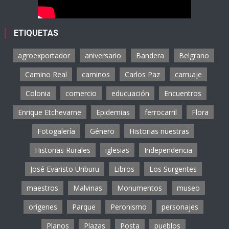
ETIQUETAS
agroexportador
aniversario
Bandera
Belgrano
Camino Real
caminos
Carlos Paz
carruaje
Colonia
comercio
educuación
Encuentros
Enrique Etchevarne
Epidemias
ferrocarril
Flora
Fotogalería
Género
Historias nuestras
Historias Rurales
iglesias
Independencia
José Evaristo Uriburu
Libros
Los Surgentes
maestros
Malvinas
Monumentos
museo
orígenes
Parque
Peronismo
personajes
Planos
Plazas
Posta
pueblos