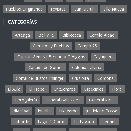
Pueblos Originarios
revistas
San Martín
Villa Nueva
CATEGORÍAS
Arteaga
Bell Ville
Biblioteca
Camilo Aldao
Caminos y Pueblos
Campo 25
Capitán General Bernardo O’Higgins
Cayuqueo
Cañada de Gómez
Colonia Italiana
Corral de Bustos-Ifflinger
Cruz Alta
Córdoba
El Aula
El Trébol
Encuentros
Especiales
Flora
Fotogalería
General Baldissera
General Roca
Idiazábal
Inriville
Isla Verde
Justiniano Posse
Laborde
Lago Di Como
La Laguna
Leones