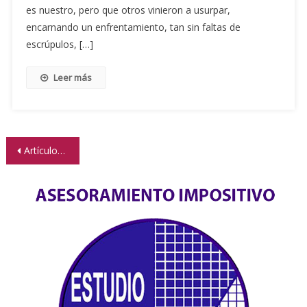
es nuestro, pero que otros vinieron a usurpar,
encarnando un enfrentamiento, tan sin faltas de
escrúpulos, […]
Leer más
Navegación
Artículos antiguos
de
entradas