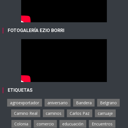
FOTOGALERÍA EZIO BORRI
ETIQUETAS
agroexportador
aniversario
Bandera
Belgrano
Camino Real
caminos
Carlos Paz
carruaje
Colonia
comercio
educuación
Encuentros