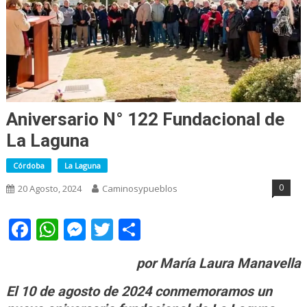
Aniversario N° 122 Fundacional de
La Laguna
Córdoba
La Laguna
0
20 Agosto, 2024
Caminosypueblos
Facebook
WhatsApp
Messenger
Twitter
Share
por
María Laura Manavella
El 10 de agosto de 2024 conmemoramos un