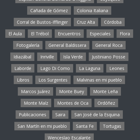
Cañada de Gómez
Colonia Italiana
Corral de Bustos-Ifflinger
Cruz Alta
Córdoba
El Aula
El Trébol
Encuentros
Especiales
Flora
Fotogalería
General Baldissera
General Roca
Idiazábal
Inriville
Isla Verde
Justiniano Posse
Laborde
Lago Di Como
La Laguna
Leones
Libros
Los Surgentes
Malvinas en mi pueblo
Marcos Juárez
Monte Buey
Monte Leña
Monte Maíz
Montes de Oca
Ordóñez
Publicaciones
Saira
San José de la Esquina
San Martín en mi pueblo
Santa Fe
Tortugas
Wenceslao Escalante