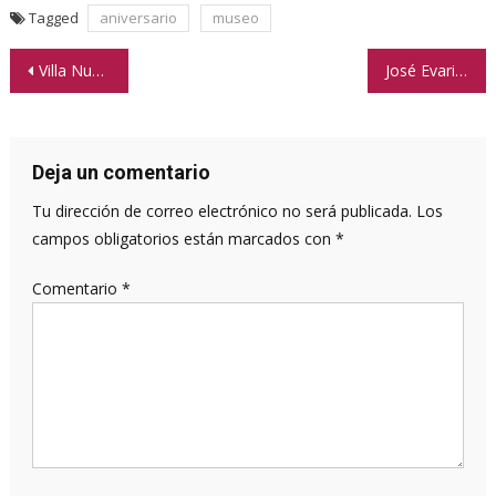
Tagged
aniversario
museo
Navegación
Villa Nueva y La Provincia en la Época Rosista (1835- 1852)
José Evaristo Uriburu de vacaciones en Punilla
de
entradas
Deja un comentario
Tu dirección de correo electrónico no será publicada.
Los
campos obligatorios están marcados con
*
Comentario
*