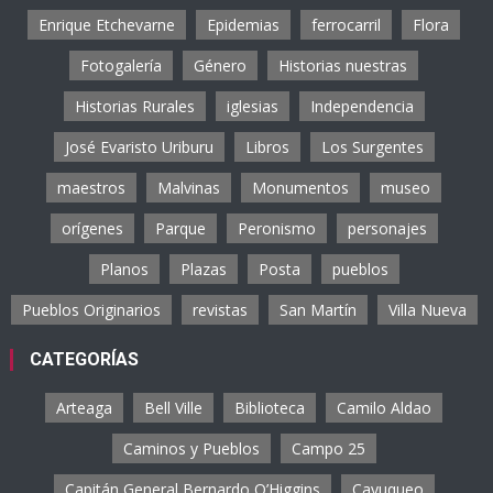
Enrique Etchevarne
Epidemias
ferrocarril
Flora
Fotogalería
Género
Historias nuestras
Historias Rurales
iglesias
Independencia
José Evaristo Uriburu
Libros
Los Surgentes
maestros
Malvinas
Monumentos
museo
orígenes
Parque
Peronismo
personajes
Planos
Plazas
Posta
pueblos
Pueblos Originarios
revistas
San Martín
Villa Nueva
CATEGORÍAS
Arteaga
Bell Ville
Biblioteca
Camilo Aldao
Caminos y Pueblos
Campo 25
Capitán General Bernardo O’Higgins
Cayuqueo