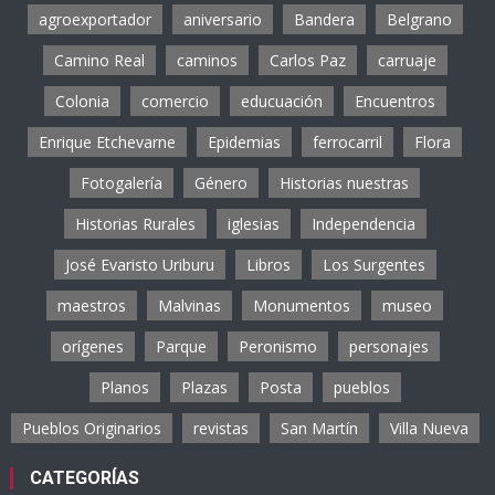
agroexportador
aniversario
Bandera
Belgrano
Camino Real
caminos
Carlos Paz
carruaje
Colonia
comercio
educuación
Encuentros
Enrique Etchevarne
Epidemias
ferrocarril
Flora
Fotogalería
Género
Historias nuestras
Historias Rurales
iglesias
Independencia
José Evaristo Uriburu
Libros
Los Surgentes
maestros
Malvinas
Monumentos
museo
orígenes
Parque
Peronismo
personajes
Planos
Plazas
Posta
pueblos
Pueblos Originarios
revistas
San Martín
Villa Nueva
CATEGORÍAS