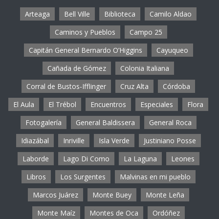
Arteaga
Bell Ville
Biblioteca
Camilo Aldao
Caminos y Pueblos
Campo 25
Capitán General Bernardo O’Higgins
Cayuqueo
Cañada de Gómez
Colonia Italiana
Corral de Bustos-Ifflinger
Cruz Alta
Córdoba
El Aula
El Trébol
Encuentros
Especiales
Flora
Fotogalería
General Baldissera
General Roca
Idiazábal
Inriville
Isla Verde
Justiniano Posse
Laborde
Lago Di Como
La Laguna
Leones
Libros
Los Surgentes
Malvinas en mi pueblo
Marcos Juárez
Monte Buey
Monte Leña
Monte Maíz
Montes de Oca
Ordóñez