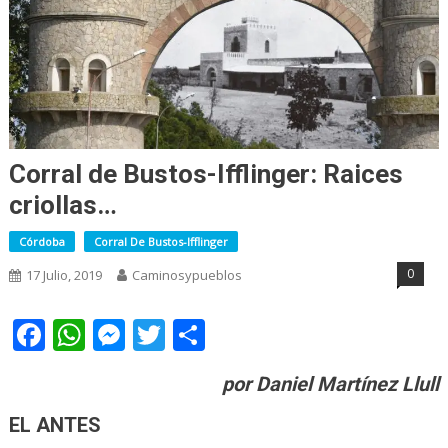
Corral de Bustos-Ifflinger: Raices
criollas…
Córdoba
Corral De Bustos-Ifflinger
0
17 Julio, 2019
Caminosypueblos
Facebook
WhatsApp
Messenger
Twitter
Share
por Daniel Martínez Llull
EL ANTES