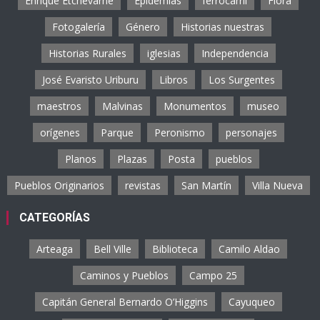
Enrique Etchevarne
Epidemias
ferrocarril
Flora
Fotogalería
Género
Historias nuestras
Historias Rurales
iglesias
Independencia
José Evaristo Uriburu
Libros
Los Surgentes
maestros
Malvinas
Monumentos
museo
orígenes
Parque
Peronismo
personajes
Planos
Plazas
Posta
pueblos
Pueblos Originarios
revistas
San Martín
Villa Nueva
CATEGORÍAS
Arteaga
Bell Ville
Biblioteca
Camilo Aldao
Caminos y Pueblos
Campo 25
Capitán General Bernardo O’Higgins
Cayuqueo