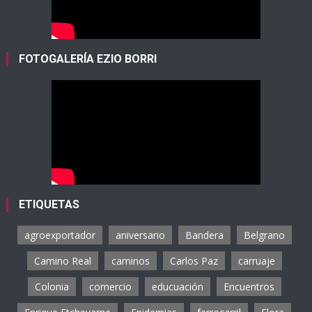
FOTOGALERÍA EZIO BORRI
ETIQUETAS
agroexportador
aniversario
Bandera
Belgrano
Camino Real
caminos
Carlos Paz
carruaje
Colonia
comercio
educuación
Encuentros