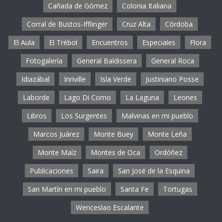
Cañada de Gómez
Colonia Italiana
Corral de Bustos-Ifflinger
Cruz Alta
Córdoba
El Aula
El Trébol
Encuentros
Especiales
Flora
Fotogalería
General Baldissera
General Roca
Idiazábal
Inriville
Isla Verde
Justiniano Posse
Laborde
Lago Di Como
La Laguna
Leones
Libros
Los Surgentes
Malvinas en mi pueblo
Marcos Juárez
Monte Buey
Monte Leña
Monte Maíz
Montes de Oca
Ordóñez
Publicaciones
Saira
San José de la Esquina
San Martín en mi pueblo
Santa Fe
Tortugas
Wenceslao Escalante