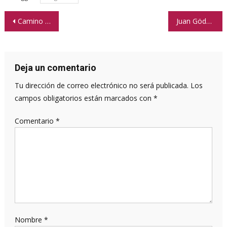
Navegación
Camino del Medio
Juan Gödeken y Colonia Italiana
de
entradas
Deja un comentario
Tu dirección de correo electrónico no será publicada.
Los
campos obligatorios están marcados con
*
Comentario
*
Nombre
*