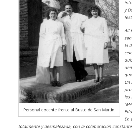
int
y D
fes
All
san
El 
cel
dul
dem
que
Un 
pro
los
“MA
Personal docente frente al Busto de San Martín.
Edu
En 
totalmente y desmalezada, con la colaboración constant