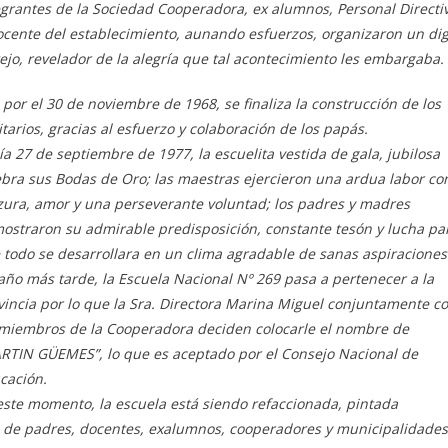
egrantes de la Sociedad Cooperadora, ex alumnos, Personal Directi
ocente del establecimiento, aunando esfuerzos, organizaron un di
tejo, revelador de la alegría que tal acontecimiento les embargaba.
á por el 30 de noviembre de 1968, se finaliza la construcción de los
itarios, gracias al esfuerzo y colaboración de los papás.
día 27 de septiembre de 1977, la escuelita vestida de gala, jubilosa
ebra sus Bodas de Oro; las maestras ejercieron una ardua labor co
zura, amor y una perseverante voluntad; los padres y madres
ostraron su admirable predisposición, constante tesón y lucha pa
 todo se desarrollara en un clima agradable de sanas aspiraciones
año más tarde, la Escuela Nacional Nº 269 pasa a pertenecer a la
vincia por lo que la Sra. Directora Marina Miguel conjuntamente c
 miembros de la Cooperadora deciden colocarle el nombre de
RTIN GÜEMES”, lo que es aceptado por el Consejo Nacional de
cación.
este momento, la escuela está siendo refaccionada, pintada
e de padres, docentes, exalumnos, cooperadores y municipalidades