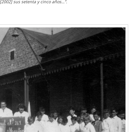
[2002] sus setenta y cinco años…”.