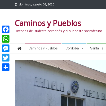
domingo, agosto 09, 2026
Caminos y Pueblos
Historias del sudeste cordobés y el sudoeste santafesino
Facebook
WhatsApp
Caminos y Pueblos
Córdoba
Santa Fe
Messenger
Twitter
Share